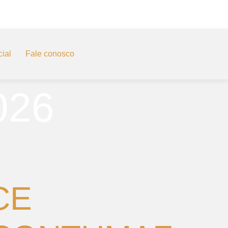
ial
Fale conosco
026
CE