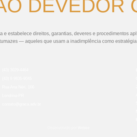
AO DEVEDOR
a e estabelece direitos, garantias, deveres e procedimentos a
tumazes — aqueles que usam a inadimplência como estratégia
(43) 3029-4464
(43) 9 9835-9045
Rua Ana Néri, 166
Londrina-PR
contato@graca.adv.br
Desenvolvido por
Webee