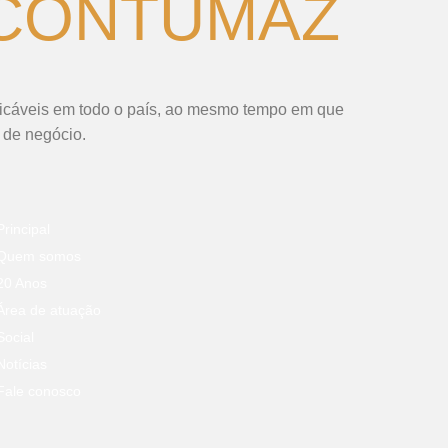
 CONTUMAZ
plicáveis em todo o país, ao mesmo tempo em que
 de negócio.
Principal
Quem somos
20 Anos
Área de atuação
Social
Notícias
Fale conosco