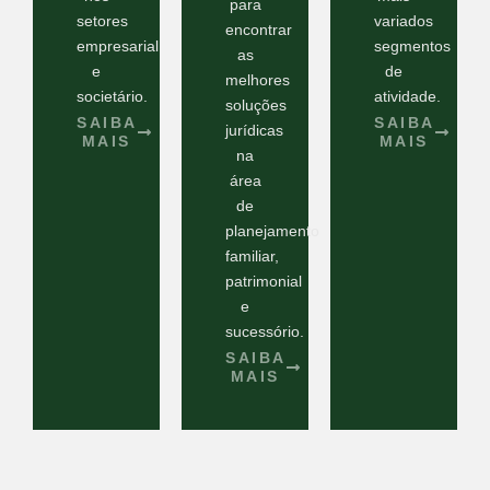
para
setores
variados
encontrar
empresarial
segmentos
as
e
de
melhores
societário.
atividade.
soluções
SAIBA
SAIBA
jurídicas
MAIS
MAIS
na
área
de
planejamento
familiar,
patrimonial
e
sucessório.
SAIBA
MAIS