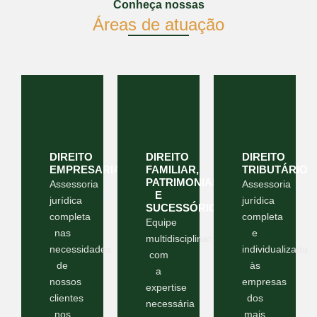
Conheça nossas
Áreas de atuação
DIREITO
DIREITO
DIREITO
EMPRESARIAL
FAMILIAR,
TRIBUTÁRIO
PATRIMONIAL
Assessoria
Assessoria
E
jurídica
jurídica
SUCESSÓRIO
completa
completa
Equipe
nas
e
multidisciplinar
necessidades
individualizada
com
de
às
a
nossos
empresas
expertise
clientes
dos
necessária
nos
mais