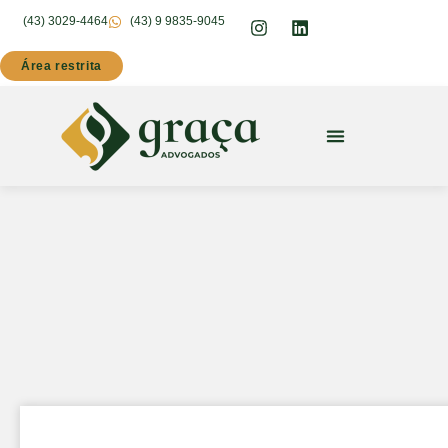
(43) 3029-4464
(43) 9 9835-9045
Área restrita
Quem somos
Área de atuação
Fale conosco