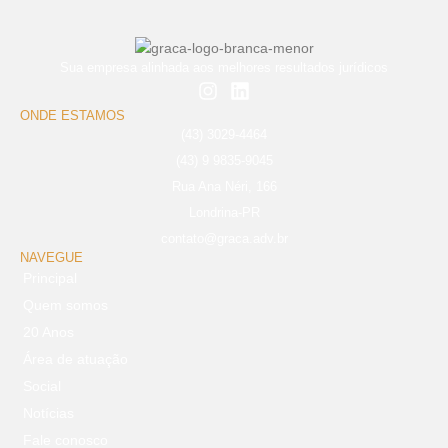
Sua empresa alinhada aos melhores resultados jurídicos
ONDE ESTAMOS
(43) 3029-4464
(43) 9 9835-9045
Rua Ana Néri, 166
Londrina-PR
contato@graca.adv.br
NAVEGUE
Principal
Quem somos
20 Anos
Área de atuação
Social
Notícias
Fale conosco