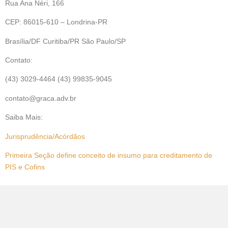
Rua Ana Néri, 166
CEP: 86015-610 – Londrina-PR
Brasília/DF Curitiba/PR São Paulo/SP
Contato:
(43) 3029-4464 (43) 99835-9045
contato@graca.adv.br
Saiba Mais:
Jurisprudência/Acórdãos
Primeira Seção define conceito de insumo para creditamento de
PIS e Cofins